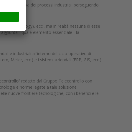
stione operativa dei processi industriali perseguendo
nal Technology), ecc., ma in realtà nessuna di esse
a aggiunta - quale elemento essenziale - la
li e industriali all’interno del ciclo operativo di
em, Meter, ecc.) e i sistemi aziendali (ERP, GIS, ecc.)
econtrollo”
redatto dal Gruppo Telecontrollo con
ecnologie e norme legate a tale soluzione.
delle nuove frontiere tecnologiche, con i benefici e le