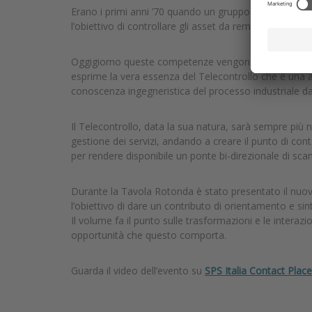
Erano i primi anni ’70 quando un gruppo di pionieri ap
l’obiettivo di controllare gli asset da remoto; da qui n
Oggigiorno queste competenze vengono spesso catalog
esprime la vera essenza del Telecontrollo che è una ap
conoscenza ingegneristica del processo industriale d
Il Telecontrollo, data la sua natura, sarà sempre più ne
gestione dei servizi, andando a creare il punto di cont
per rendere disponibile un ponte bi-direzionale di sca
Durante la Tavola Rotonda è stato presentato il nu
l’obiettivo di dare un contributo di orientamento e si
Il volume fa il punto sulle trasformazioni e le interazi
opportunità che questo comporta.
Guarda il video dell’evento su
SPS Italia Contact Place