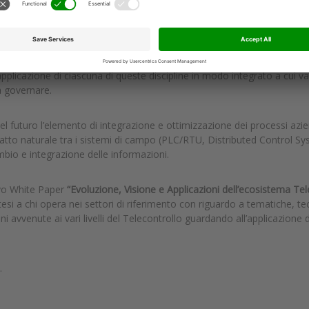
plicava le prime soluzioni informatiche e di telecomunicazione alla ge
asceva il Telecontrollo.
ate con nuove etichette: IT (Information Technology), OT (Operatio
plicazione di ciascuna di queste discipline in modo integrato a cui v
a governare.
l futuro l’elemento di integrazione e ottimizzazione dei processi azienda
atto naturale tra i sistemi di campo (PLC/RTU, Distributed Control Syst
mbio e integrazione delle informazioni.
ovo White Paper
“Evoluzione, Visione e Applicazioni dell’ecosistema Tel
ntesi a chi opera nei settori di riferimento con riguardo a tematiche, t
oni avvenute ai vari livelli del Telecontrollo guardando all’applicazione 
.