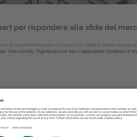
art per rispondere alle sfide del mer
ia e la sua trasformazione: il 5 marzo si è svolta la tavola rotonda vi
po Telecontrollo, Digitalizzazione Reti e Applicazioni Distribuite di
o su temi verticali dedicati alle trasformazioni e interazioni avvenute n
o critico e cruciale per l’implementazione di qualsiasi strategia aziend