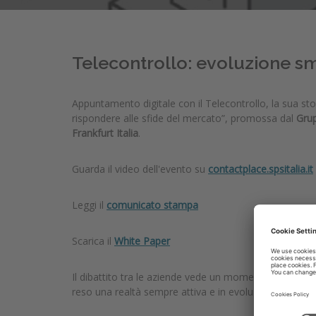
Telecontrollo: evoluzione sm
Appuntamento digitale con il Telecontrollo, la sua stor
rispondere alle sfide del mercato”, promossa dal
Grup
Frankfurt Italia
.
Guarda il video dell'evento su
contactplace.spsitalia.it
Leggi il
comunicato stampa
Scarica il
White Paper
Il dibattito tra le aziende vede un momento di confront
reso una realtà sempre attiva e in evoluzione, element