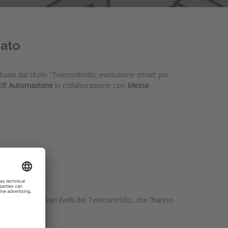
cato
rtuale dal titolo “Telecontrollo: evoluzione smart per
 ANIE Automazione
in collaborazione con
Messe
el tempo ai vari livelli del Telecontrollo, che l’hanno
ale.