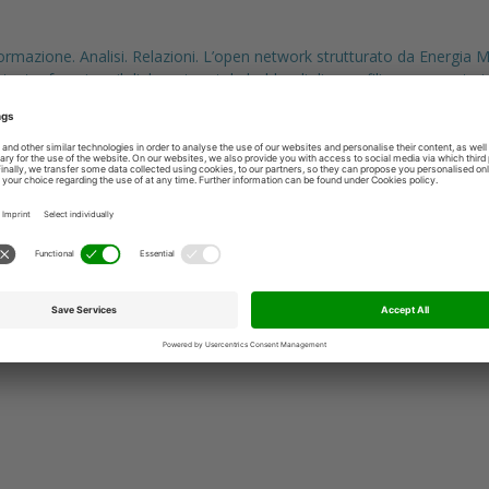
ormazione. Analisi. Relazioni. L’open network strutturato da Energia M
testo; favorisce il dialogo tra stakeholder di diverse filiere, supporta 
tadini, anticipa le evoluzioni dei mercati, affianca le imprese italia
are un nuovo legame tra industria e istituzioni.
Servizi a Rete dal 2002 è il network informativo leader in Italia nei so
history e attualità affronta i principali temi relativi alle reti idriche, g
network comprende la rivista “Servizi a Rete”, il portale serviziarete.it
media, corsi di formazione e conferenze tematiche. L’insieme di quest
mercato delle utilities italiane, con una costante attenzione verso le