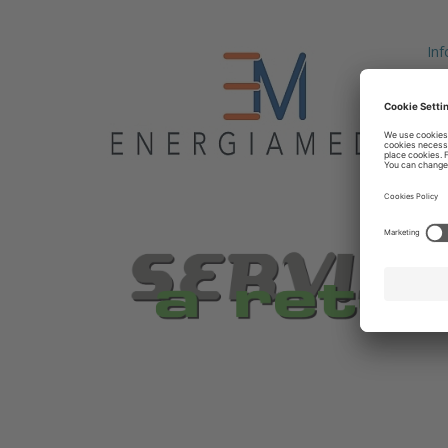
Inf
con
cit
cre