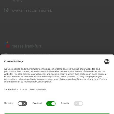
Milano
www.anieautomazione.it
Messe Frankfurt Italia Srl
Corso Sempione, 68
20154 - Milano
www.messefrankfurt.it