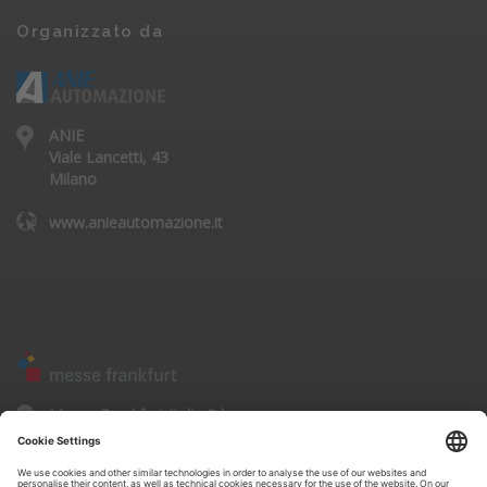
Organizzato da
ANIE
Viale Lancetti, 43
Milano
www.anieautomazione.it
Messe Frankfurt Italia Srl
Corso Sempione, 68
20154 - Milano