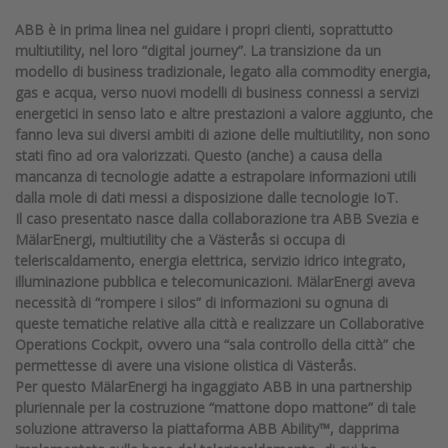
ABB è in prima linea nel guidare i propri clienti, soprattutto
multiutility, nel loro “digital journey”. La transizione da un
modello di business tradizionale, legato alla commodity energia,
gas e acqua, verso nuovi modelli di business connessi a servizi
energetici in senso lato e altre prestazioni a valore aggiunto, che
fanno leva sui diversi ambiti di azione delle multiutility, non sono
stati fino ad ora valorizzati. Questo (anche) a causa della
mancanza di tecnologie adatte a estrapolare informazioni utili
dalla mole di dati messi a disposizione dalle tecnologie IoT.
Il caso presentato nasce dalla collaborazione tra ABB Svezia e
MälarEnergi, multiutility che a Västerås si occupa di
teleriscaldamento, energia elettrica, servizio idrico integrato,
illuminazione pubblica e telecomunicazioni. MälarEnergi aveva
necessità di “rompere i silos” di informazioni su ognuna di
queste tematiche relative alla città e realizzare un Collaborative
Operations Cockpit, ovvero una “sala controllo della città” che
permettesse di avere una visione olistica di Västerås.
Per questo MälarEnergi ha ingaggiato ABB in una partnership
pluriennale per la costruzione “mattone dopo mattone” di tale
soluzione attraverso la piattaforma ABB Ability™, dapprima