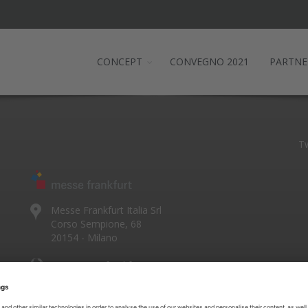
CONCEPT
CONVEGNO 2021
PARTNE
Tw
Messe Frankfurt Italia Srl
Corso Sempione, 68
20154 - Milano
www.messefrankfurt.it