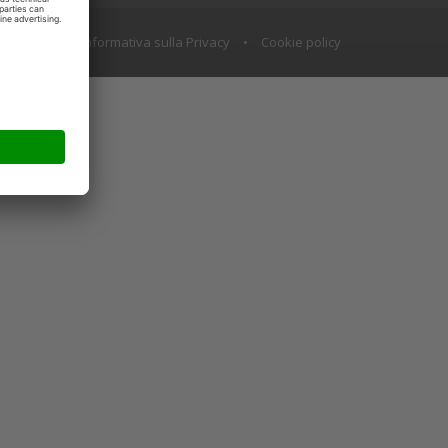
olicysito
•
Informativa sulla Privacy
•
Cookie policy