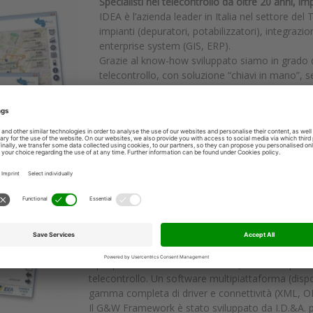
Specialisti nel telecontrollo da oltre 20 anni, i
IDEA è l’azienda leader in Italia nel settore del
impianti (depuratori, potabilizzatori), integrazi
enterprise system (GIS, ERP).
Grazie al know-how sviluppato siamo in grado di o
telecontrollo, con soluzione “chiavi in mano”, se
messa in servizio e manutenzione. Le due sedi 
garantire un servizio post vendita efficiente e l
per l’addestramento del personale sul territorio
Nel 2013 abbiamo fondato IWS (Integrated Wate
offrire un servizio a 360° nel ciclo idrico, dalla 
ed ottimizzazione.
Sito:
www.idea-srl.it
E-mail:
info@idea-srl.it
G&W Framework
Il più potente SCADA di mercato (WIN- CC Open Ar
telecontrollo. Un software multipiattaforma (disp
gamma completa di driver e connettività (XML, 
Il G&W Framework è stato sviluppato da I.D.&A. per