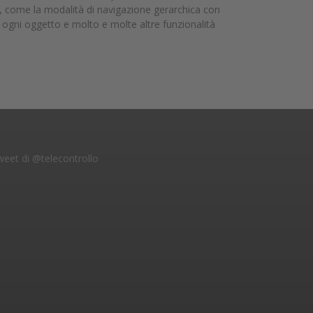
ne, come la modalità di navigazione gerarchica con
su ogni oggetto e molto e molte altre funzionalità
eet di @telecontrollo