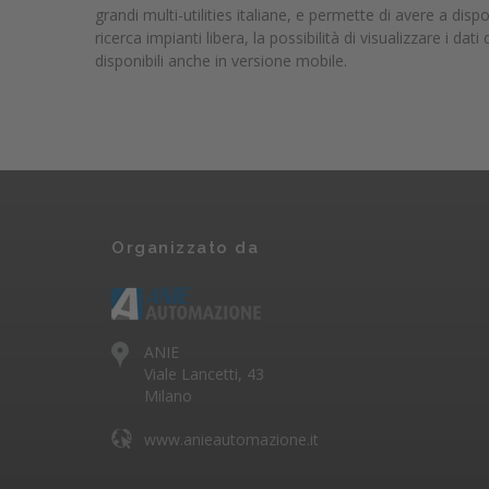
grandi multi-utilities italiane, e permette di avere a di
ricerca impianti libera, la possibilità di visualizzare i 
disponibili anche in versione mobile.
Organizzato da
ANIE
Viale Lancetti, 43
Milano
www.anieautomazione.it