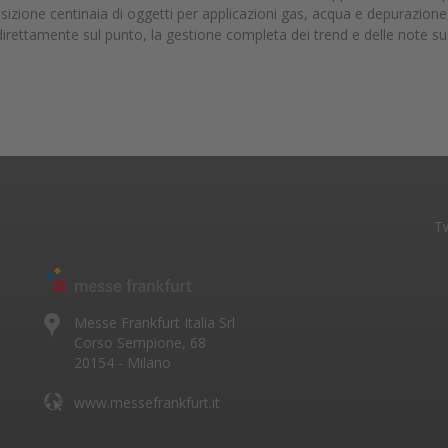
sposizione centinaia di oggetti per applicazioni gas, acqua e depurazio
dati direttamente sul punto, la gestione completa dei trend e delle note 
Tw
Messe Frankfurt Italia Srl
Corso Sempione, 68
20154 - Milano
www.messefrankfurt.it