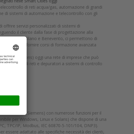
mpegnati nelle Smart Cities oggi
 Telecontrollo di reti acqua/gas, automazione di grandi
one di sistemi di automazione e telecontrollo con gli
ffrire servizi personalizzati di sistemi di
guendo il cliente dalla fase di progettazione alla
strategiche, Milano e Benevento, ci permettono di
a possibilità di fornire corsi di formazione avanzata
.
rcare Solutions) oggi una rete di imprese che può
progettazione di reti e depuratori a sistemi di controllo
chitecture di Siemens) con numerose funzioni per il
onibile per Windows, Linux e Solaris) che dispone di una
OPC, TPC/IP, Modbus, IEC 60870-5-101/104, DNP3).
 essere adattato alle specifiche necessità dei clienti,